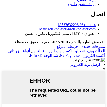
إزالة الشعر بالليزر
اتصال
هاتف: +86 18533632296
Mail: winkonlaser@winkonlaser.com
العنوان: D2510 ، مبنى فيكتوريا ، بكين ، الصين
© حقوق الطبع والنشر - 2010-2022: جميع الحقوق محفوظة.
منتوجات جديدة
-
خريطة الموقع
آلة التجويف 40 كيلو
,
الكسندريت ليزر
,
آلة التبريد
,
أنواع ليزر ثاني
أكسيد الكربون
,
Nd Yag Laser
,
شد الوجه Hifu 3D
,
ارسل بريد الكتروني
x