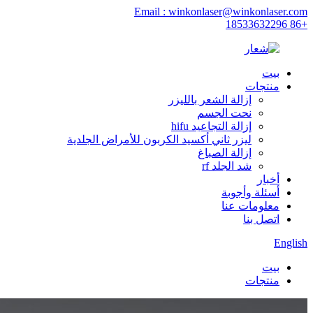
Email : winkonlaser@winkonlaser.com
+86 18533632296
بيت
منتجات
إزالة الشعر بالليزر
نحت الجسم
إزالة التجاعيد hifu
ليزر ثاني أكسيد الكربون للأمراض الجلدية
إزالة الصباغ
شد الجلد rf
أخبار
أسئلة وأجوبة
معلومات عنا
اتصل بنا
English
بيت
منتجات