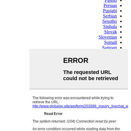
Pashto
Persian
Punjabi
Serbian
Sesotho
Sinhala
Slovak
Slovenian
Somali
Samoan
Scots Gaelic
Shona
Sindhi
Sundanese
Swahili
Tajik
Tamil
Telugu
Thai
Ukrainian
Urdu
Uzbek
Vietnamese
Welsh
Xhosa