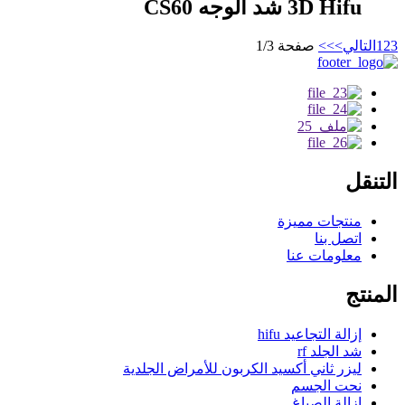
3D Hifu شد الوجه CS60
3
2
1
التالي>
>>
صفحة 1/3
التنقل
منتجات مميزة
اتصل بنا
معلومات عنا
المنتج
إزالة التجاعيد hifu
شد الجلد rf
ليزر ثاني أكسيد الكربون للأمراض الجلدية
نحت الجسم
إزالة الصباغ