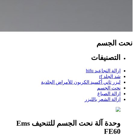
نحت الجسم
التصنيفات
إزالة التجاعيد hifu
شد الجلد rf
ليزر ثاني أكسيد الكربون للأمراض الجلدية
نحت الجسم
إزالة الصباغ
إزالة الشعر بالليزر
وحدة آلة نحت الجسم للتنحيف Ems
FE60