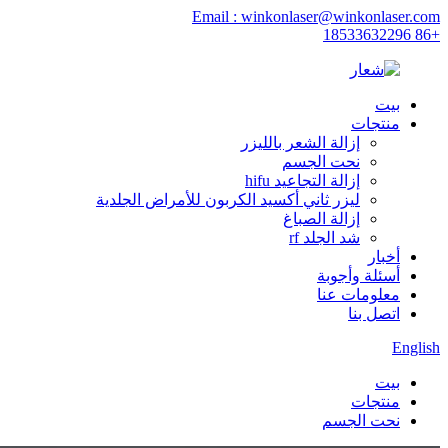
Email : winkonlaser@winkonlaser.com
+86 18533632296
بيت
منتجات
إزالة الشعر بالليزر
نحت الجسم
إزالة التجاعيد hifu
ليزر ثاني أكسيد الكربون للأمراض الجلدية
إزالة الصباغ
شد الجلد rf
أخبار
أسئلة وأجوبة
معلومات عنا
اتصل بنا
English
بيت
منتجات
نحت الجسم