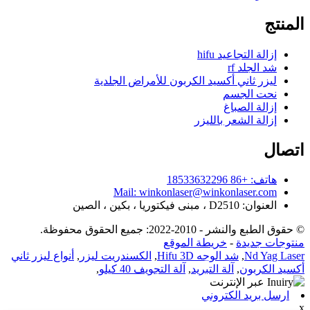
المنتج
إزالة التجاعيد hifu
شد الجلد rf
ليزر ثاني أكسيد الكربون للأمراض الجلدية
نحت الجسم
إزالة الصباغ
إزالة الشعر بالليزر
اتصال
هاتف: +86 18533632296
Mail: winkonlaser@winkonlaser.com
العنوان: D2510 ، مبنى فيكتوريا ، بكين ، الصين
© حقوق الطبع والنشر - 2010-2022: جميع الحقوق محفوظة.
منتوجات جديدة
-
خريطة الموقع
Nd Yag Laser
,
شد الوجه Hifu 3D
,
الكسندريت ليزر
,
أنواع ليزر ثاني
أكسيد الكربون
,
آلة التبريد
,
آلة التجويف 40 كيلو
,
ارسل بريد الكتروني
x