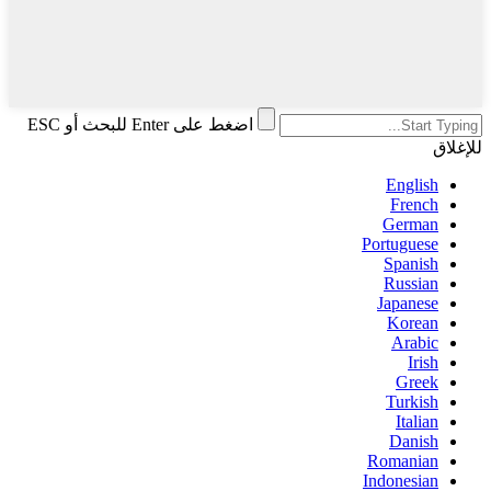
اضغط على Enter للبحث أو ESC
للإغلاق
English
French
German
Portuguese
Spanish
Russian
Japanese
Korean
Arabic
Irish
Greek
Turkish
Italian
Danish
Romanian
Indonesian