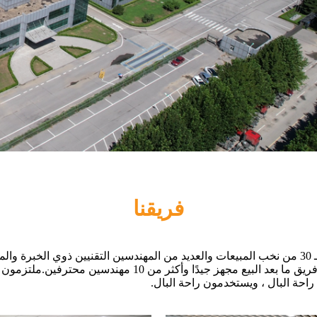
فريقنا
منذ إنشائها ، تم تجهيز Beijing Winkonlaser Technology Limited بـ 30 من نخب المبيعات والعديد من ا
احتياجات مظهر OEM والعملاء المختلفين.علاوة على ذلك ، لدينا ف
 راحة البال ، ويستخدمون راحة البال.