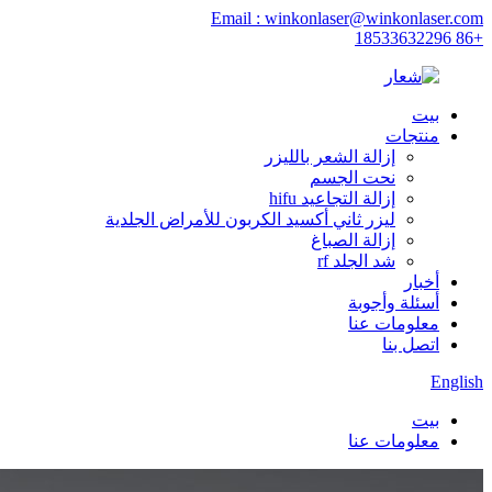
Email : winkonlaser@winkonlaser.com
+86 18533632296
بيت
منتجات
إزالة الشعر بالليزر
نحت الجسم
إزالة التجاعيد hifu
ليزر ثاني أكسيد الكربون للأمراض الجلدية
إزالة الصباغ
شد الجلد rf
أخبار
أسئلة وأجوبة
معلومات عنا
اتصل بنا
English
بيت
معلومات عنا