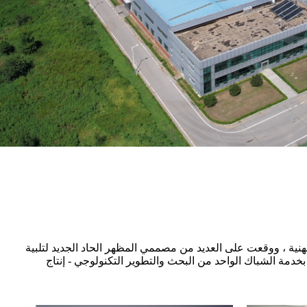
لمهندسين التقنيين ذوي الخبرة والمهنية ، ووقعت على العديد من مصممي المظهر الحاد الجديد لتلبية
ريق ما بعد البيع مجهز جيدًا وأكثر من 10 مهندسين محترفين.ملتزمون بخدمة الشباك الواحد من البحث والتطوير التكنولوجي - إنتاج