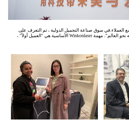
مع العملاء.في سوق صناعة التجميل الدولية ، تم التعرف على
Winkonlaser والإشادة بها من قبل المزيد والمزيد من العملاء الأجانب.رؤية Winkonlaser هي "دع أجهزة Winkonlaser الطبية والجمالية تتجه نحو العالم". مهمة Winkonlaser الأساسية هي "العميل أولاً" ،