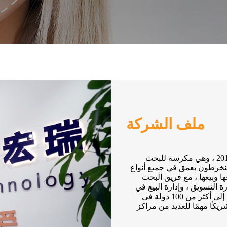
ملف الشركة
تأسست Winkonlaser Technology Limited رسميًا في عام 2012 ، وهي مكرسة للبحث
خبرة تزيد عن 10 سنوات.نحن منخرطون بعمق في جميع أنواع
ها وبيعها ، مع فريق البحث
 التسويق ، وإدارة البيع في
الخارج ، وما إلى ذلك ... تُباع منتجات Winkonlaser الخاصة بنا إلى أكثر من 100 دولة في
كًا مهمًا للعديد من مراكز