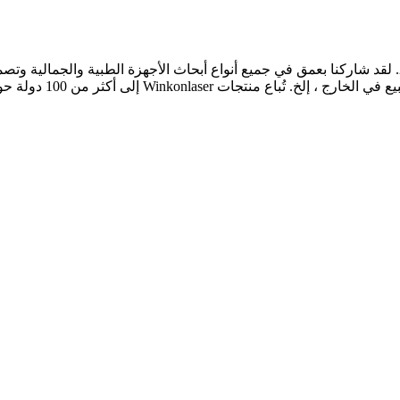
تأسست Winkonlaser Technology Limited رسميًا في عام 2012. لقد شاركنا بعمق في جميع أنواع أبحاث الأج
المحترف ، وإدارة الشرك