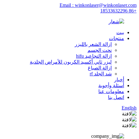
Email : winkonlaser@winkonlaser.com
+86 18533632296
بيت
منتجات
إزالة الشعر بالليزر
نحت الجسم
إزالة التجاعيد hifu
ليزر ثاني أكسيد الكربون للأمراض الجلدية
إزالة الصباغ
شد الجلد rf
أخبار
أسئلة وأجوبة
معلومات عنا
اتصل بنا
English