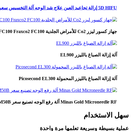
5D HIFU إزالة تجاعيد العين علاج شد الوجه آلة التخسيس سعر التصنيع HU700
جهاز كسور ليزر Co2 للأمراض الجلدية FC100 Fraxco2 FC100
آلة إزالة الصباغ بالليزر EL900
آلة إزالة الصباغ بالليزر المحمولة Picosecond EL300
Minas Gold Microneedle RF آلة رفع الوجه تصنيع سعر TM50B
سهل الاستخدام
عملية بسيطة وسريعة تعلمها مرة واحدة