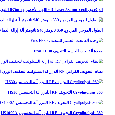
الوافدون الجدد 6D Laser 532nm اللون الأخضر و 635nm اللون الأحمر لإزالة الدهون بالليزر آلة التخسيس السعر Z6
الطول الموجي المزدوج 650 نانومتر 940 نانومتر آلة إزالة الدماء الحمراء ليبو التخسيس V6.0
وحدة آلة نحت الجسم للتنحيف Ems FE30
نظام التجويف الفراغي RF آلة إزالة السيلوليت لتخفيف الوزن آلة صالون التجميل LS10
360 Cryolipolysis التجويف RF الليزر آلة التخسيس HS30
360 Cryolipolysis التجويف RF الليزر آلة التخسيس HS1000A