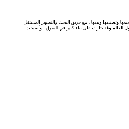
هزة الطبية والجمالية وتصميمها وتصنيعها وبيعها ، مع فريق البحث والتطوير المستقل
ة المصنعة ، وقسم التسويق ، وإدارة البيع في الخارج ، إلخ. تُباع منتجات Winkonlaser إلى أكثر من 100 دولة حول العالم وقد حازت على ثناء كبير في السوق ، وأصبحت