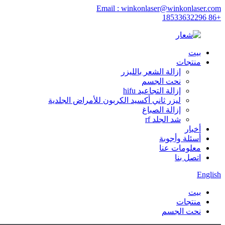
Email : winkonlaser@winkonlaser.com
+86 18533632296
بيت
منتجات
إزالة الشعر بالليزر
نحت الجسم
إزالة التجاعيد hifu
ليزر ثاني أكسيد الكربون للأمراض الجلدية
إزالة الصباغ
شد الجلد rf
أخبار
أسئلة وأجوبة
معلومات عنا
اتصل بنا
English
بيت
منتجات
نحت الجسم