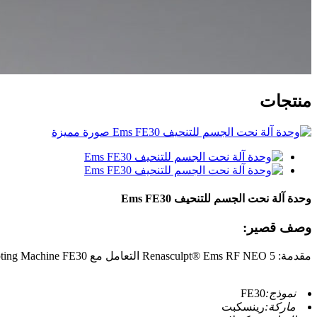
منتجات
وحدة آلة نحت الجسم للتنحيف Ems FE30
وصف قصير:
مقدمة: Renasculpt® Ems RF NEO 5 التعامل مع Simultaneity Work 13 Tesla Ems Sculpting Machine FE30
نموذج:
FE30
ماركة:
رينسكبت