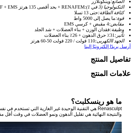
الصانع:
وينكونلازر
التكنولوجيا (3 في 1):
RENAFEM + بحد أقصى 135 هرتز RF + EMS
كثافة الطاقة:
حتى 13 تسلا
قوة:
ما يصل إلى 5000 واط
مقابض:
4 مقبض + كرسي EMS
وظيفة:
فقدان الوزن + بناء العضلات + شد الجلد
تأثير:
31٪ حرق الدهون + 26٪ بناء العضلات
الجهد االكهربى:
110 فولت / 220 فولت 50-60 هرتز
أرسل بريدًا إلكترونيًا إلينا
تفاصيل المنتج
علامات المنتج
ما هو رينسكلبت؟
Renasculpt هي التقنية الوحيدة غير الغازية التي تستخدم في نفس الوقت renafem + rf + ems للتخلص من الدهون وبناء العضلات.
والنتيجة النهائية هي تقليل الدهون ونمو العضلات في وقت أقل مقا