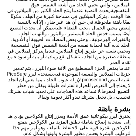
الميلانين ، والتي تحمي الجلد من أشعة الشمس فوق
البنفسجية.يحدث التصبغ عندما ينتج الجلد الكثير من الميلانين.في
هذا الوقت ، يتركز الميلانين في مساحة كبيرة من الجلد ، مكونًا
بقعًا باهتة ملحوظة.في حين أن هذا غير ضار ، إلا أنه بالنسبة
لبعض محبي الجمال ، يجب القضاء عليه.يمكن أن يحدث التصبغ
أيضًا بسبب خدش الجلد المستمر ، والبثور ، والتهاب الجلد ،
والتغيرات الهرمونية ، وحتى بعض المضادات الحيوية أو الأدوية.
الجلد لديه آلية لحماية نفسه من أشعة الشمس فوق البنفسجية
ويحمي نفسه عن طريق إنتاج الميلانين.عندما يتركز الميلانين في
منطقة صغيرة من الجلد ، تتشكل بقع رمادية أو بنية أو سوداء مع
تقدم العمر.
عندما يمتص الجزء المصطبغ من الآفة ضوء الليزر ، يتم تدمير
جزيئات الميلانين والصبغة الموجودة فيه.يستخدم ليزر PicoSure
تقنية النبض picosecond لإزالة عيوب الجلد ، مما يعني أن الجلد
لا يحتاج إلى التعرض للحرارة لفترات طويلة ويقلل من خطر
التصبغ المفرط.لا تساعد هذه العلاجات على تجديد شباب بشرتك
فحسب ، بل تجعل بشرتك تبدو أكثر نعومة ونقاءً.
بشرة باهتة
يخترق ليزر بيكو ثانية عمق الأدمة ويعزز إنتاج الكولاجين.يؤدي هذا
إلى استجابة إصلاح شاملة تطلق المزيد من الكولاجين.يتمتع
الكولاجين بقدرة قوية على الاحتفاظ بالماء ، وهو أمر مهم جدًا
لترطيب البشرة.يحسن مظهر البشرة ولونها بشكل عام.