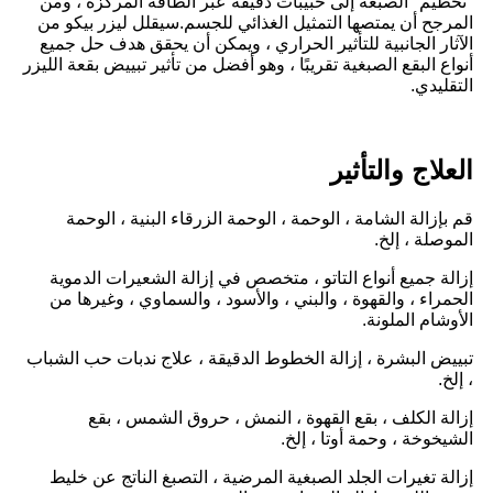
"تحطيم" الصبغة إلى حبيبات دقيقة عبر الطاقة المركزة ، ومن
المرجح أن يمتصها التمثيل الغذائي للجسم.سيقلل ليزر بيكو من
الآثار الجانبية للتأثير الحراري ، ويمكن أن يحقق هدف حل جميع
أنواع البقع الصبغية تقريبًا ، وهو أفضل من تأثير تبييض بقعة الليزر
التقليدي.
العلاج والتأثير
قم بإزالة الشامة ، الوحمة ، الوحمة الزرقاء البنية ، الوحمة
الموصلة ، إلخ.
إزالة جميع أنواع التاتو ، متخصص في إزالة الشعيرات الدموية
الحمراء ، والقهوة ، والبني ، والأسود ، والسماوي ، وغيرها من
الأوشام الملونة.
تبييض البشرة ، إزالة الخطوط الدقيقة ، علاج ندبات حب الشباب
، إلخ.
إزالة الكلف ، بقع القهوة ، النمش ، حروق الشمس ، بقع
الشيخوخة ، وحمة أوتا ، إلخ.
إزالة تغيرات الجلد الصبغية المرضية ، التصبغ الناتج عن خليط