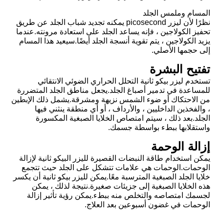
المسام وملمس الجلد
نظرًا لأن ليزر picosecond يمكنه تجديد شباب الجلد عن طريق
تحفيز الكولاجين ، فإنه يساعد الجلد على استعادة مرونته.عندما
يزيد الكولاجين ، يتم تقوية أنسجة الجلد أيضًا.سيعيد هذا المسام
إلى حجمها الأصلي.
تفتيح البشرة
تستخدم ليزر بيكو ثانية التحلل الحراري الضوئي الانتقائي
للمساعدة في تدمير أصباغ الجلد.يجعل مناطق الجلد المتضررة
من الاحتكاك أو ضوء الشمس نزيهة ومشرقة.يشمل ذلك الإبطين
، والفخذين الداخليين ، والأرداف ، أو أي منطقة ينثني فيها
الجلد.بعد ذلك ، سيتم امتصاص الخلايا الصبغية المكسورة
واستقلابها ببطء بواسطة جسمك.
إزالة الوحمة
يمكن استخدام طاقة النبضات القصيرة لليزر البيكو ثانية لإزالة
الوحمات.الوحمات هي علامات تتشكل على الجلد حيث تتجمع
خلايا الجلد الصبغية المترسبة معًا.يمكن لليزر بيكو ثانية أن يكسر
هذه الخلايا الصبغية إلى جزيئات صغيرة.نتيجة لذلك ، يمكن
لجسمك امتصاصه والتخلص منه ببطء.يمكن رؤية تأثير إزالة
الوحمات في غضون أسبوعين بعد العلاج.