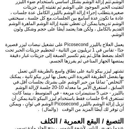
الوشم.تتم إزالة الوشم بشكل أساسي باستخدام ضوء الليزر
لتفتيت الحبر الموجود على الوشم ثم تفتيته إلى جزيئات
صغيرة.يتطلب إجراء إزالة الوشم بالليزر الكامل عدة جلسات ،
عادة ما تكون عدة أسابيع بين الجلسات.مع كل جلسة ، سيختفي
الوشم تدريجياً.يمكن أن تغطي تقنية إزالة الوشم الماهرة الوشم
القديم بالكامل ، ولكن هذا يعتمد أيضًا على حجم وشكل ولون
الوشم.
يعمل العلاج بالليزر Picosecond على تشغيل نبضات ليزر قصيرة
جدًا - تقاس في 1 تريليون من الثانية - لتحطيم جزيئات الحبر تحت
الجلد بضغط هائل.ثم يتم تكسير الصبغة إلى جزيئات غبار دقيقة
يمتصها الجهاز المناعي ثم يفرزها الجسم.
تشتهر ليزر بيكو ثانية على نطاق واسع بالطريقة التي تعمل
بها.بفضل الطريقة الفريدة التي يعمل بها ليزر بيكو ثانية ، يمكنك
"التخلص" تمامًا من حبر الوشم على بشرتك بجلسات أقل.في
السابق ، استغرق الأمر ما معدله 10-20 جلسة لإزالة الوشم
بالليزر - حتى 5 سنتيمترات مربعة - في المتوسط ​​، بينما كانت
تستغرق 4-6 جلسات فقط باستخدام ليزر البيكو ثانية.يمكن أن
تزيل إزالة الوشم بالليزر Picosecond الوشم في ثوانٍ ، ويمكن
أن توفر لك أيضًا المزيد من الوقت （والمال）.
التصبغ / البقع العمرية / الكلف
عندما يتعرض الناس لأشعة الشمس ، ينتج الجلد مادة تسمى