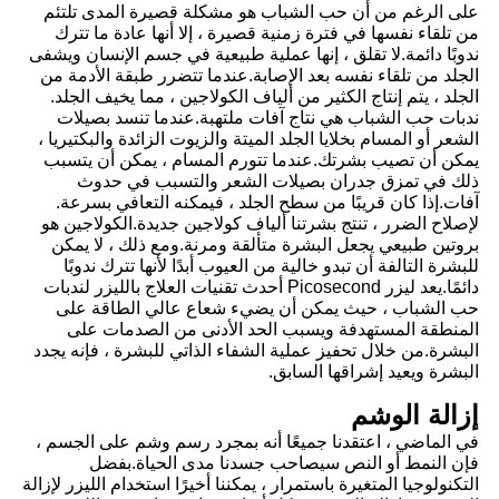
على الرغم من أن حب الشباب هو مشكلة قصيرة المدى تلتئم
من تلقاء نفسها في فترة زمنية قصيرة ، إلا أنها عادة ما تترك
ندوبًا دائمة.لا تقلق ، إنها عملية طبيعية في جسم الإنسان ويشفى
الجلد من تلقاء نفسه بعد الإصابة.عندما تتضرر طبقة الأدمة من
الجلد ، يتم إنتاج الكثير من ألياف الكولاجين ، مما يخيف الجلد.
ندبات حب الشباب هي نتاج آفات ملتهبة.عندما تنسد بصيلات
الشعر أو المسام بخلايا الجلد الميتة والزيوت الزائدة والبكتيريا ،
يمكن أن تصيب بشرتك.عندما تتورم المسام ، يمكن أن يتسبب
ذلك في تمزق جدران بصيلات الشعر والتسبب في حدوث
آفات.إذا كان قريبًا من سطح الجلد ، فيمكنه التعافي بسرعة.
لإصلاح الضرر ، تنتج بشرتنا ألياف كولاجين جديدة.الكولاجين هو
بروتين طبيعي يجعل البشرة متألقة ومرنة.ومع ذلك ، لا يمكن
للبشرة التالفة أن تبدو خالية من العيوب أبدًا لأنها تترك ندوبًا
دائمًا.يعد ليزر Picosecond أحدث تقنيات العلاج بالليزر لندبات
حب الشباب ، حيث يمكن أن يضيء شعاع عالي الطاقة على
المنطقة المستهدفة ويسبب الحد الأدنى من الصدمات على
البشرة.من خلال تحفيز عملية الشفاء الذاتي للبشرة ، فإنه يجدد
البشرة ويعيد إشراقها السابق.
إزالة الوشم
في الماضي ، اعتقدنا جميعًا أنه بمجرد رسم وشم على الجسم ،
فإن النمط أو النص سيصاحب جسدنا مدى الحياة.بفضل
التكنولوجيا المتغيرة باستمرار ، يمكننا أخيرًا استخدام الليزر لإزالة