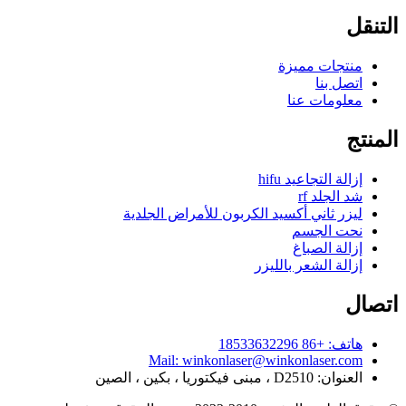
التنقل
منتجات مميزة
اتصل بنا
معلومات عنا
المنتج
إزالة التجاعيد hifu
شد الجلد rf
ليزر ثاني أكسيد الكربون للأمراض الجلدية
نحت الجسم
إزالة الصباغ
إزالة الشعر بالليزر
اتصال
هاتف: +86 18533632296
Mail: winkonlaser@winkonlaser.com
العنوان: D2510 ، مبنى فيكتوريا ، بكين ، الصين