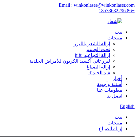
Email : winkonlaser@winkonlaser.com
+86 18533632296
بيت
منتجات
إزالة الشعر بالليزر
نحت الجسم
إزالة التجاعيد hifu
ليزر ثاني أكسيد الكربون للأمراض الجلدية
إزالة الصباغ
شد الجلد rf
أخبار
أسئلة وأجوبة
معلومات عنا
اتصل بنا
English
بيت
منتجات
إزالة الصباغ