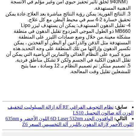
（940NM لخلق تأثير تحفيز حيوي آمن وغير مؤلم في الأنسجة
الدهنية المستهدفة.
3. النتائج الفورية: يمكن رؤية النتائج مباشرة بعد العلاج.عادة يمكن
تحقيق خسارة 2-4 سم في محيط البطن مع كل علاج.
4- تقليل الدهون المستهدف: يمكن أن يستهدف ليزر Lipo
MB660 ذو الطول الموجي المزدوج تقليل الدهون في منطقة
مشكلة معينة.من خلال وضع ضمادات الليزر على المنطقة
المستهدفة مثل الذقن والذراعين أو البطن أو الفخذين ، يمكن
تكسير الدهون وإزالتها من تلك المنطقة على وجه التحديد.هذه
ميزة كبيرة على النظام الغذائي والتمارين الرياضية التي يمكن أن
تقلل الدهون الكلية في الجسم ولكن لا تشكل مناطق فردية.
5. تصميم مبتكر: تم تصميم النظام بـ 12 وسادة ، مما يتيح
للمشغلين تقليل وقت المعالجة.
سابق:
نظام التجويف الفراغي RF آلة إزالة السيلوليت لتخفيف
الوزن آلة صالون التجميل LS10
التالي:
الوافدون الجدد 6D Laser 532nm اللون الأخضر و 635nm
اللون الأحمر لإزالة الدهون بالليزر آلة التخسيس السعر Z6