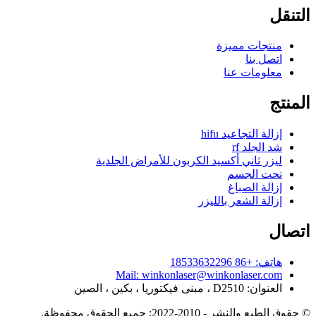
التنقل
منتجات مميزة
اتصل بنا
معلومات عنا
المنتج
إزالة التجاعيد hifu
شد الجلد rf
ليزر ثاني أكسيد الكربون للأمراض الجلدية
نحت الجسم
إزالة الصباغ
إزالة الشعر بالليزر
اتصال
هاتف: +86 18533632296
Mail: winkonlaser@winkonlaser.com
العنوان: D2510 ، مبنى فيكتوريا ، بكين ، الصين
© حقوق الطبع والنشر - 2010-2022: جميع الحقوق محفوظة.