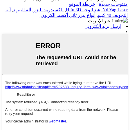
منتوجات جديدة
-
خريطة الموقع
Nd Yag Laser
,
شد الوجه Hifu 3D
,
الكسندريت ليزر
,
آلة التبريد
,
آلة
التجويف 40 كيلو
,
أنواع ليزر ثاني أكسيد الكربون
,
ارسل بريد الكتروني
x