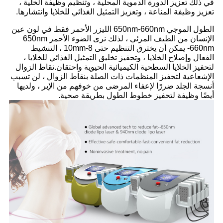
في ذلك تعزيز الدورة الدموية المحلية ، وتنظيم وظيفة الخلية ،
تعزيز وظيفة المناعة ، وتعزيز التمثيل الغذائي للخلايا وانتشارها.
الطول الموجي 650nm-660nm الليزر الأحمر فقط في لون عين
الإنسان من الطيف المرئي ، لذلك نرى الضوء الأحمر 650nm
-660nm يمكن أن يخترق التنظيم حتى 8-10mm ، التنشيط
الفعال وإصلاح الخلايا ، وتحفيز تخليق التمثيل الغذائي للخلايا ،
لتحفيز الخلايا السطحية الكيميائية الحيوية واحتقان.نقاط الزوال
الإشعاعية لتحفيز المنظمات ذات الصلة بنقاط الزوال ، لن تسبب
أنسجة الجلد ضررًا لإعفاء المرضى من خوفهم من الإبر ، ولديها
أيضًا وظيفة لتحفيز خطوط الطول بطريقة صحية.