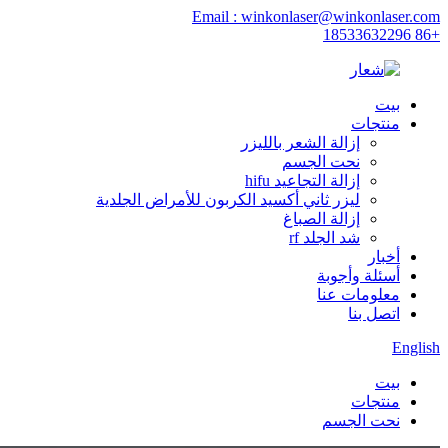
Email : winkonlaser@winkonlaser.com
+86 18533632296
بيت
منتجات
إزالة الشعر بالليزر
نحت الجسم
إزالة التجاعيد hifu
ليزر ثاني أكسيد الكربون للأمراض الجلدية
إزالة الصباغ
شد الجلد rf
أخبار
أسئلة وأجوبة
معلومات عنا
اتصل بنا
English
بيت
منتجات
نحت الجسم