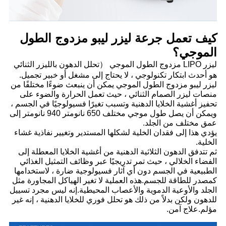
كيف تعمل جرعة ليزر ليبو مزدوج الطول
الموجي؟
ليزر LIPO مزدوج الطول الموجي （تحلل الدهون بالليزر الثنائي
هو أحدث ابتكار تكنولوجي ، لا يحتاج إلى مشغل أو خبير تجميل.
ليزر ليبو مزدوج الطول الموجي يمكن أن ينبعث ضوءًا مختلفًا من
منصات ليزر الصمام الثنائي ، حيث تعمل الحرارة والضوء على
تحفيز أغشية الخلايا الدهنية وتسبب تغيرًا فسيولوجيًا في الجسم ،
ويمكن أن يصل طول موجي مختلف 650 نانومتر 940 نانومتر إلى
عمق مختلف من الجلد.
يؤدي هذا إلى فقدان الخلية لشكلها المستدير وتغيير نفاذية غشاء
الخلية.
ثم تتدفق الدهون الثلاثية الدهنية من أغشية الخلايا المعطلة إلى
الفضاء الخلالي ، حيث تمر تدريجيًا عبر وظائف التمثيل الغذائي
الطبيعية في الجسم دون أي آثار فسيولوجية ضارة ، لاستخدامها
كمصدر للطاقة للجسم.هذه العملية لا تغير الهياكل المجاورة مثل
الجلد والأوعية الدموية والأعصاب المحيطية.إنه ليس مجرد تسييل
للدهون ولكن بدلاً من ذلك هو تحلل فوري للخلايا الدهنية ، إنه غير
مؤلم.علاج آمن.