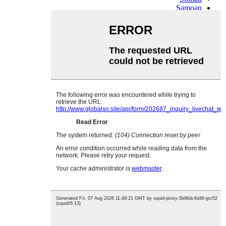
Samoan
Scots Gaelic
Shona
Sindhi
Sundanese
Swahili
Tajik
Tamil
Telugu
Thai
Ukrainian
Urdu
Uzbek
Vietnamese
Welsh
Xhosa
Yiddish
Yoruba
Zulu
Kinyarwanda
Tatar
Oriya
Turkmen
Uyghur