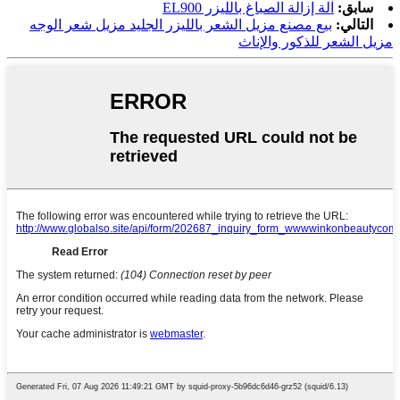
سابق:
آلة إزالة الصباغ بالليزر EL900
التالي:
بيع مصنع مزيل الشعر بالليزر الجليد مزيل شعر الوجه
مزيل الشعر للذكور والإناث