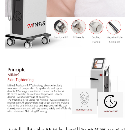
تم تصميم Minas خصيصًا لتوصيل طاقة RF مباشرة إلى البشرة