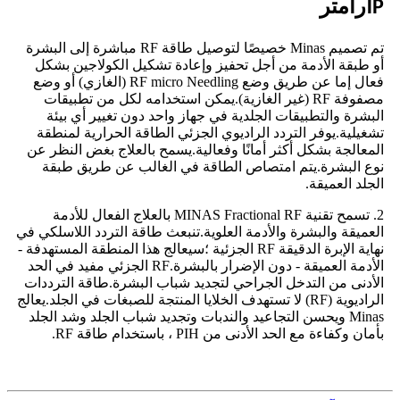
أرامتر
P
تم تصميم Minas خصيصًا لتوصيل طاقة RF مباشرة إلى البشرة
أو طبقة الأدمة من أجل تحفيز وإعادة تشكيل الكولاجين بشكل
فعال إما عن طريق وضع RF micro Needling (الغازي) أو وضع
مصفوفة RF (غير الغازية).يمكن استخدامه لكل من تطبيقات
البشرة والتطبيقات الجلدية في جهاز واحد دون تغيير أي بيئة
تشغيلية.يوفر التردد الراديوي الجزئي الطاقة الحرارية لمنطقة
المعالجة بشكل أكثر أمانًا وفعالية.يسمح بالعلاج بغض النظر عن
نوع البشرة.يتم امتصاص الطاقة في الغالب عن طريق طبقة
الجلد العميقة.
2. تسمح تقنية MINAS Fractional RF بالعلاج الفعال للأدمة
العميقة والبشرة والأدمة العلوية.تنبعث طاقة التردد اللاسلكي في
نهاية الإبرة الدقيقة RF الجزئية ؛سيعالج هذا المنطقة المستهدفة -
الأدمة العميقة - دون الإضرار بالبشرة.RF الجزئي مفيد في الحد
الأدنى من التدخل الجراحي لتجديد شباب البشرة.طاقة الترددات
الراديوية (RF) لا تستهدف الخلايا المنتجة للصبغات في الجلد.يعالج
Minas ويحسن التجاعيد والندبات وتجديد شباب الجلد وشد الجلد
بأمان وكفاءة مع الحد الأدنى من PIH ، باستخدام طاقة RF.