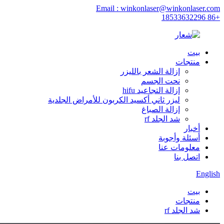
Email : winkonlaser@winkonlaser.com
+86 18533632296
بيت
منتجات
إزالة الشعر بالليزر
نحت الجسم
إزالة التجاعيد hifu
ليزر ثاني أكسيد الكربون للأمراض الجلدية
إزالة الصباغ
شد الجلد rf
أخبار
أسئلة وأجوبة
معلومات عنا
اتصل بنا
English
بيت
منتجات
شد الجلد rf