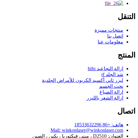
التنقل
منتجات مميزة
اتصل بنا
معلومات عنا
المنتج
إزالة التجاعيد hifu
شد الجلد rf
ليزر ثاني أكسيد الكربون للأمراض الجلدية
نحت الجسم
إزالة الصباغ
إزالة الشعر بالليزر
اتصال
هاتف: +86 18533632296
Mail: winkonlaser@winkonlaser.com
العنوان: D2510 ، مبنى فيكتوريا ، بكين ، الصين