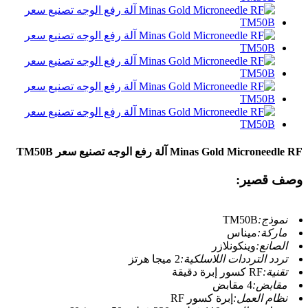
Minas Gold Microneedle RF آلة رفع الوجه تصنيع سعر TM50B
وصف قصير:
نموذج:
TM50B
ماركة:
ميناس
الصانع:
وينكونلازر
تردد الترددات اللاسلكية:
2 ميجا هرتز
تقنية:
RF كسور إبرة دقيقة
مقابض:
4 مقابض
نظام العمل:
إبرة كسور RF