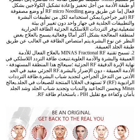
أو طبقة الأدمة من أجل تحفيز وإعادة تشكيل الكولاجين بشكل
فعال إما عن طريق وضع RF micro Needling أو وضع مصفوفة
RF (غير جراحي).يمكن استخدامه لكل من تطبيقات البشرة
والتطبيقات الجلدية في جهاز واحد دون تغيير أي بيئة
تشغيلية.توفر الترددات اللاسلكية الجزئية الطاقة الحرارية
لمنطقة المعالجة بشكل أكثر أمانًا وفعالية.يسمح بالعلاج بغض
النظر عن نوع البشرة.يتم امتصاص الطاقة في الغالب عن طريق
طبقة الجلد العميقة.
2. تسمح تقنية MINAS Fractional RF بالعلاج الفعال للأدمة
العميقة والبشرة والأدمة العلوية.تنبعث طاقة التردد اللاسلكي في
نهاية الإبرة الدقيقة RF الجزئية ؛سيعالج هذا المنطقة المستهدفة -
الأدمة العميقة - دون الإضرار بالبشرة.RF الجزئي مفيد في الحد
الأدنى من التدخل الجراحي لتجديد شباب البشرة.طاقة الترددات
الراديوية (RF) لا تستهدف الخلايا المنتجة للصبغات في الجلد.يعالج
Minas ويحسن التجاعيد والندبات وتجديد شباب الجلد وشد الجلد
بأمان وكفاءة مع تقليل PIH ، باستخدام طاقة RF.